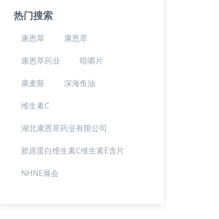
热门搜索
康恩翠
康恩萃
康恩萃药业
咀嚼片
康麦斯
深海鱼油
维生素C
湖北康恩萃药业有限公司
胶原蛋白维生素C维生素E含片
NHNE展会