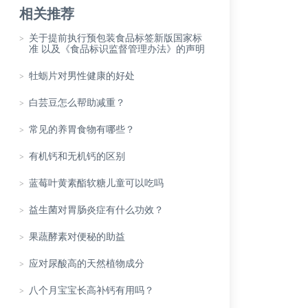
相关推荐
>
关于提前执行预包装食品标签新版国家标
准 以及《食品标识监督管理办法》的声明
>
牡蛎片对男性健康的好处
>
白芸豆怎么帮助减重？
>
常见的养胃食物有哪些？
>
有机钙和无机钙的区别
>
蓝莓叶黄素酯软糖儿童可以吃吗
>
益生菌对胃肠炎症有什么功效？
>
果蔬酵素对便秘的助益
>
应对尿酸高的天然植物成分
>
八个月宝宝长高补钙有用吗？