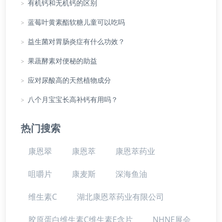
>
有机钙和无机钙的区别
>
蓝莓叶黄素酯软糖儿童可以吃吗
>
益生菌对胃肠炎症有什么功效？
>
果蔬酵素对便秘的助益
>
应对尿酸高的天然植物成分
>
八个月宝宝长高补钙有用吗？
热门搜索
康恩翠
康恩萃
康恩萃药业
咀嚼片
康麦斯
深海鱼油
维生素C
湖北康恩萃药业有限公司
胶原蛋白维生素C维生素E含片
NHNE展会