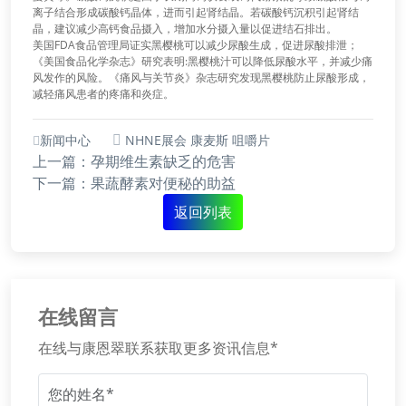
离子结合形成碳酸钙晶体，进而引起肾结晶。若碳酸钙沉积引起肾结
晶，建议减少高钙食品摄入，增加水分摄入量以促进结石排出。
美国FDA食品管理局证实黑樱桃可以减少尿酸生成，促进尿酸排泄；
《美国食品化学杂志》研究表明:黑樱桃汁可以降低尿酸水平，并减少痛
风发作的风险。《痛风与关节炎》杂志研究发现黑樱桃防止尿酸形成，
减轻痛风患者的疼痛和炎症。
新闻中心
NHNE展会
康麦斯
咀嚼片
上一篇：孕期维生素缺乏的危害
下一篇：果蔬酵素对便秘的助益
返回列表
在线留言
在线与康恩翠联系获取更多资讯信息*