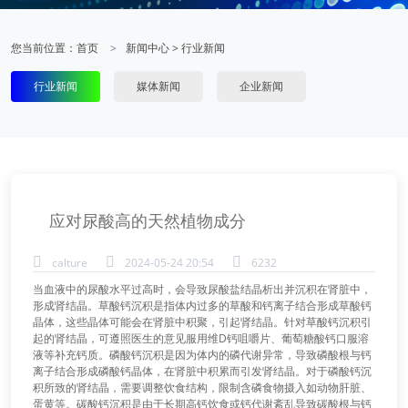
您当前位置：
首页
新闻中心
>
行业新闻
行业新闻
媒体新闻
企业新闻
应对尿酸高的天然植物成分
calture
2024-05-24 20:54
6232
当血液中的尿酸水平过高时，会导致尿酸盐结晶析出并沉积在肾脏中，
形成肾结晶。草酸钙沉积是指体内过多的草酸和钙离子结合形成草酸钙
晶体，这些晶体可能会在肾脏中积聚，引起肾结晶。针对草酸钙沉积引
起的肾结晶，可遵照医生的意见服用维D钙咀嚼片、葡萄糖酸钙口服溶
液等补充钙质。磷酸钙沉积是因为体内的磷代谢异常，导致磷酸根与钙
离子结合形成磷酸钙晶体，在肾脏中积累而引发肾结晶。对于磷酸钙沉
积所致的肾结晶，需要调整饮食结构，限制含磷食物摄入如动物肝脏、
蛋黄等。碳酸钙沉积是由于长期高钙饮食或钙代谢紊乱导致碳酸根与钙