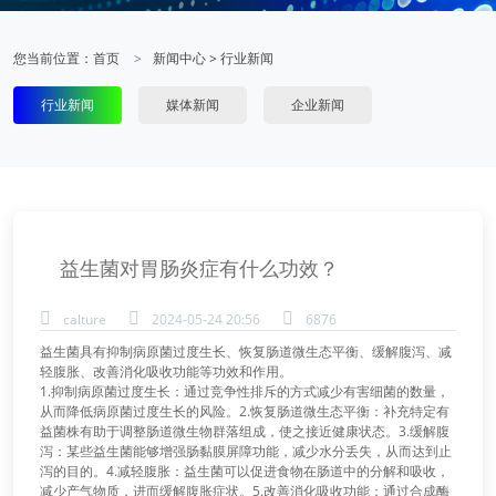
您当前位置：
首页
新闻中心
>
行业新闻
行业新闻
媒体新闻
企业新闻
益生菌对胃肠炎症有什么功效？
calture
2024-05-24 20:56
6876
益生菌具有抑制病原菌过度生长、恢复肠道微生态平衡、缓解腹泻、减
轻腹胀、改善消化吸收功能等功效和作用。
1.抑制病原菌过度生长：通过竞争性排斥的方式减少有害细菌的数量，
从而降低病原菌过度生长的风险。2.恢复肠道微生态平衡：补充特定有
益菌株有助于调整肠道微生物群落组成，使之接近健康状态。3.缓解腹
泻：某些益生菌能够增强肠黏膜屏障功能，减少水分丢失，从而达到止
泻的目的。4.减轻腹胀：益生菌可以促进食物在肠道中的分解和吸收，
减少产气物质，进而缓解腹胀症状。5.改善消化吸收功能：通过合成酶