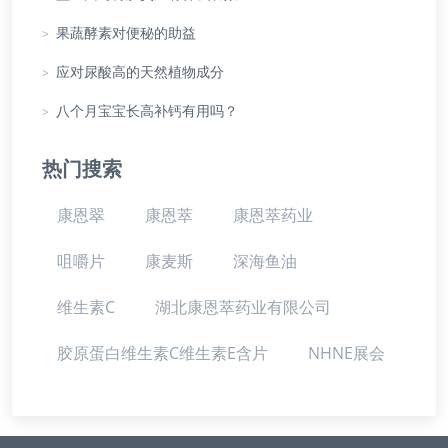
>
果蔬酵素对便秘的助益
>
应对尿酸高的天然植物成分
>
八个月宝宝长高补钙有用吗？
热门搜索
康恩翠
康恩萃
康恩萃药业
咀嚼片
康麦斯
深海鱼油
维生素C
湖北康恩萃药业有限公司
胶原蛋白维生素C维生素E含片
NHNE展会