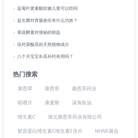
>
蓝莓叶黄素酯软糖儿童可以吃吗
>
益生菌对胃肠炎症有什么功效？
>
果蔬酵素对便秘的助益
>
应对尿酸高的天然植物成分
>
八个月宝宝长高补钙有用吗？
热门搜索
康恩翠
康恩萃
康恩萃药业
咀嚼片
康麦斯
深海鱼油
维生素C
湖北康恩萃药业有限公司
胶原蛋白维生素C维生素E含片
NHNE展会