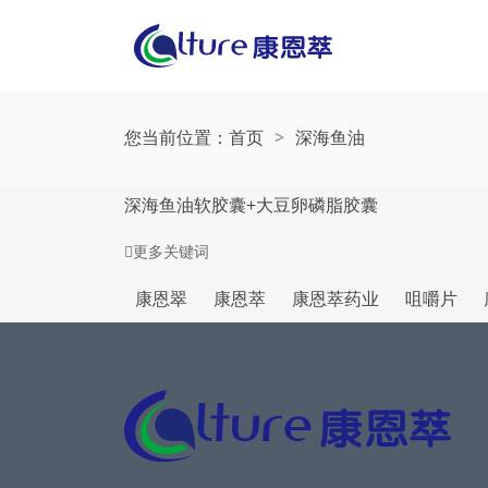
您当前位置：
首页
深海鱼油
深海鱼油软胶囊+大豆卵磷脂胶囊
更多
关键词
康恩翠
康恩萃
康恩萃药业
咀嚼片