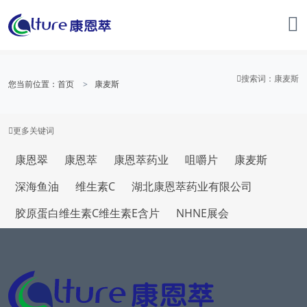
搜索词
：康麦斯
您当前位置：
首页
康麦斯
更多
关键词
康恩翠
康恩萃
康恩萃药业
咀嚼片
康麦斯
深海鱼油
维生素C
湖北康恩萃药业有限公司
胶原蛋白维生素C维生素E含片
NHNE展会