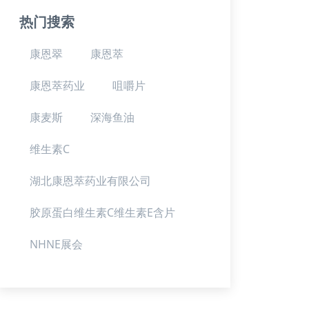
热门搜索
康恩翠
康恩萃
康恩萃药业
咀嚼片
康麦斯
深海鱼油
维生素C
湖北康恩萃药业有限公司
胶原蛋白维生素C维生素E含片
NHNE展会