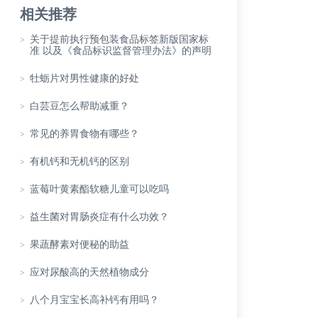
相关推荐
>
关于提前执行预包装食品标签新版国家标
准 以及《食品标识监督管理办法》的声明
>
牡蛎片对男性健康的好处
>
白芸豆怎么帮助减重？
>
常见的养胃食物有哪些？
>
有机钙和无机钙的区别
>
蓝莓叶黄素酯软糖儿童可以吃吗
>
益生菌对胃肠炎症有什么功效？
>
果蔬酵素对便秘的助益
>
应对尿酸高的天然植物成分
>
八个月宝宝长高补钙有用吗？