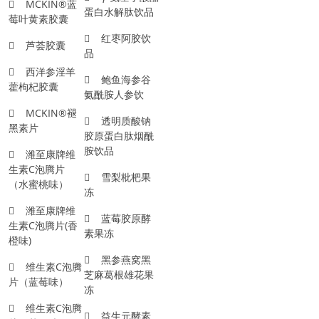
MCKIN®蓝
蛋白水解肽饮品
莓叶黄素胶囊
红枣阿胶饮
芦荟胶囊
品
西洋参淫羊
鲍鱼海参谷
藿枸杞胶囊
氨酰胺人参饮
MCKIN®褪
透明质酸钠
黑素片
胶原蛋白肽烟酰
胺饮品
潍至康牌维
生素C泡腾片
雪梨枇杷果
（水蜜桃味）
冻
潍至康牌维
蓝莓胶原酵
生素C泡腾片(香
素果冻
橙味)
黑参燕窝黑
维生素C泡腾
芝麻葛根雄花果
片（蓝莓味）
冻
维生素C泡腾
益生元酵素