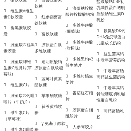
盐碳酸钙CBP初
软糖
乳碱性蛋白透明
海藻糖柠檬
维生素A维生
质酸钠维生素D
酸钾柠檬酸钠粉
素D软胶囊
红参燕窝富
乳粉
铁软糖
多维牛磺酸
褪黑素软胶
赖氨酸DK钙
(葡萄味)
囊
富铁软糖
DHA免疫球蛋白
多维牛磺酸
儿童成长奶粉
潍至康®褪黑
胶原蛋白肽
(甜橙味)
素胶囊
多维软糖
益生菌高钙
多维黑枸杞
中老年营养奶粉
潍至康牌维
透明质酸钠
益生菌片
生素C泡腾片(草
胶原蛋白肽软糖
中老年富硒
莓味)
多维柑橘生
高钙益生菌奶粉
蓝莓叶黄素
姜片
维生素C片
酯软糖
中老年高钙
番茄红石榴
骨能膳底初乳碱
潍至康®钙咀
苹果醋软糖
片
性蛋白乳粉
嚼片（牛奶片）
茯苓黄精软
胶原蛋白烟
高钙富硒乳
维生素C片
糖
酰胺片
粉
（草莓味）
γ-氨基丁酸软
人参阿胶片
维生素C咀嚼
糖