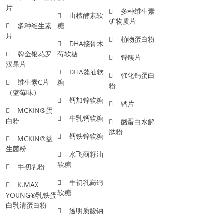
片
多种维生素
山楂酵素软
矿物质片
多种维生素
糖
片
植物蛋白粉
DHA接骨木
牌金银花罗
莓软糖
锌镁片
汉果片
DHA藻油软
强化钙蛋白
维生素C片
糖
粉
（蓝莓味）
钙加锌软糖
钙片
MCKIN®蛋
牛乳钙软糖
白粉
酪蛋白水解
肽粉
钙铁锌软糖
MCKIN®益
生菌粉
水飞蓟籽油
软糖
牛初乳粉
牛初乳高钙
K.MAX
软糖
YOUNG®乳铁蛋
白乳清蛋白粉
透明质酸钠