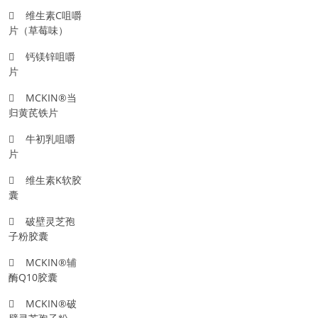
维生素C咀嚼
片（草莓味）
钙镁锌咀嚼
片
MCKIN®当
归黄芪铁片
牛初乳咀嚼
片
维生素K软胶
囊
破壁灵芝孢
子粉胶囊
MCKIN®辅
酶Q10胶囊
MCKIN®破