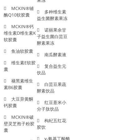
果冻
MCKIN®辅
多种维生素
酶Q10软胶囊
益生菌酵素果冻
MCKIN®钙
诺丽果余甘
维生素D维生素K
子益生菌白芸豆
软胶囊
酵素果冻
鱼油软胶囊
南瓜酵素液
维生素E软胶
复合益生元
囊
饮品
褪黑素维生
白芸豆果蔬
素B6胶囊
酵素饮品
大豆异黄酮
红豆薏米小
钙胶囊
分子肽饮品
MCKIN®破
枸杞五红花
壁灵芝孢子粉胶
胶饮
囊
γ-氨基丁酸酪