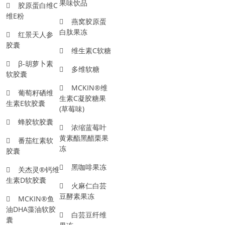
果味饮品
胶原蛋白维C
维E粉
燕窝胶原蛋
白肽果冻
红景天人参
胶囊
维生素C软糖
β-胡萝卜素
多维软糖
软胶囊
MCKIN®维
葡萄籽硒维
生素C凝胶糖果
生素E软胶囊
(草莓味)
蜂胶软胶囊
浓缩蓝莓叶
黄素酯黑醋栗果
番茄红素软
冻
胶囊
黑咖啡果冻
关杰灵®钙维
生素D软胶囊
火麻仁白芸
豆酵素果冻
MCKIN®鱼
油DHA藻油软胶
白芸豆纤维
囊