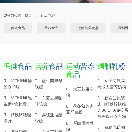
您当前位置：
首页
产品中心
保健食品
营养食品
运动营养食品
调制乳粉
保健食品
营养食品
运动营养
调制乳粉
食品
MCKIN®辅
益生菌酵母
女士高铁高
酶Q10片
软糖
钙成人营养奶粉
大豆肽蛋白
粉
MCKIN®维
白芸豆黑咖
新西兰原装
生素E软胶囊
啡软糖
进口钙铁锌镁维
茯苓紫苏大
D B6 DHA免疫蛋
豆蛋白粉
钙铁锌硒咀
共轭亚油酸
白高端营养乳粉
嚼片
软糖
蛋白质营养
氨糖乳矿物
粉
硒软胶囊
白芸豆酵素